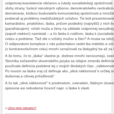
vzájomnej koexistencie občanov a (vtedy socialistickej) spoločnost
úlohy strany, funkcií národných výborov, demokratického centralizmu,
demokracie, kódexu budovateľa komunistickej spoločnosti a množst
preberali aj problémy medziľudských vzťahov. Tie boli prezentované
kamarátstvo, priateľstvo, láska, pričom posledný (najvyšší) z nich b
(parafrázujem): vzťah muža a ženy na základe vzájomnej sexuálnej 
(aspoň niektorí) namietali – a čo láska k rodičom, láska k (socialisti
zväzu a podobne. Tiež ide o vzťahy mužov a žien? A musia sa odvíja
O oidipovskom komplexe z nás pubertiakov vedel iba málokto a vzť
(v kontrarevolučnom roku) mnohí označovali za láskyplný ba až za i
A že tomu, čo to „láska“ vlastne je, dodnes mnohí nerozumejú, svedčí
Slovníka súčasného slovenského jazyka sa údajne zmenila definícia
používala definícia podobná tej z mojich školských čias: „náklonno
Po novom sa láska vraj už definuje ako „silná náklonnosť k určitej o
duševnej a citovej príťažlivosti“.
A čo tak „silná náklonnosť“ k predmetom, zvieratám, štátnym útvar
spisovne asi nebudeme hovoriť napr. o láske k vlasti.
«
Ulice plné odpadov?