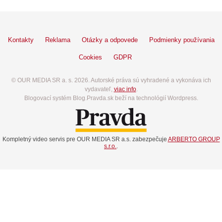
Kontakty
Reklama
Otázky a odpovede
Podmienky používania
Cookies
GDPR
© OUR MEDIA SR a. s. 2026. Autorské práva sú vyhradené a vykonáva ich
vydavateľ,
viac info
.
Blogovací systém Blog.Pravda.sk beží na technológií Wordpress.
Kompletný video servis pre OUR MEDIA SR a.s. zabezpečuje
ARBERTO GROUP
s.r.o.
.