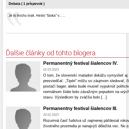
Debata ( 1 príspevok )
Je to trochu inak. Heslo "láska" v... ...
Ďalšie články od tohto blogera
Permanentný festival šialencov IV.
02.03.2023
O tom, že slovenskí matadori dokážu vymyslieť aj 
presviedčať. „Tipéri“ môžu so záujmom sledovať, či
postačí bager, alebo bude musieť vypuknúť politic
normálnom štáte bolo závažným popudom na urýchl
stavu. Výsledkom by zväčša bolo [...]
Permanentny festival šialencov III.
20.02.2023
Rozumná časť ľudstva už najmenej päťdesiat rokov
životného prostredia je nanajvýš dôležitá vec. No