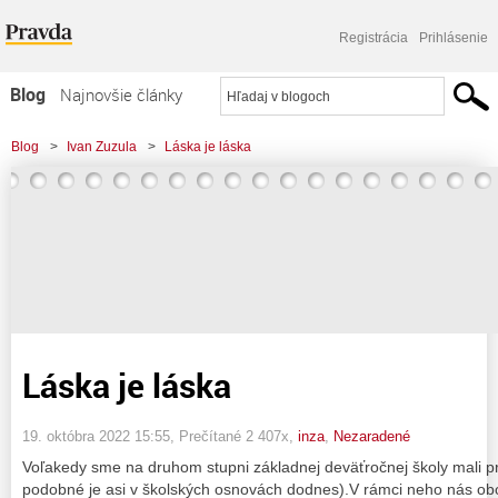
Registrácia
Prihlásenie
Blog
Najnovšie články
Najčítanejšie články
Blog
>
Ivan Zuzula
>
Láska je láska
Najkomentovanejšie články
Zoznam blogov
Komerčné blogy
Láska je láska
19. októbra 2022 15:55
, Prečítané 2 407x,
inza
,
Nezaradené
Voľakedy sme na druhom stupni základnej deväťročnej školy mali 
podobné je asi v školských osnovách dodnes).V rámci neho nás ob