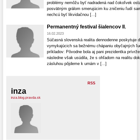
problémy nemôžu byť nadradená nad čokoľvek ostat
posvätným grálom smerujúcim ku zničeniu ľudí sam
nechcú byť likvidačnou [...]
Permanentný festival šialencov II.
16.02.2023
Súčasná slovenská realita dennodenne poskytuje 
vymykajúcich sa bežnému chápaniu obyčajných ľud
príkladov: Pôvodne bola aj pani prezidentka prívrž
následne však usúdila, že s ohľadom na realitu dok
zásluhou pôjdeme k urnám v [...]
RSS
inza
inza.blog.pravda.sk